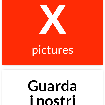
X
Scopri
TEDxCesena
Album di foto di tutti gli eventi
TEDxCesena Photos
pictures
Guarda
Scopri
i nostri
di TEDxCesena