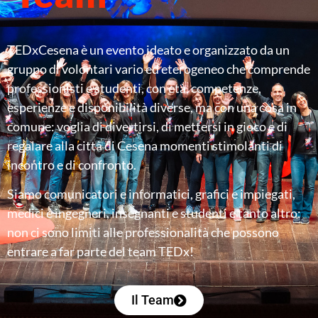
TEDxCesena è un evento ideato e organizzato da un
gruppo di volontari vario ed eterogeneo che comprende
professionisti e studenti, con età, competenze,
esperienze e disponibilità diverse, ma con una cosa in
comune: voglia di divertirsi, di mettersi in gioco e di
regalare alla città di Cesena momenti stimolanti di
incontro e di confronto.
Siamo comunicatori e informatici, grafici e impiegati,
medici e ingegneri, insegnanti e studenti e tanto altro:
non ci sono limiti alle professionalità che possono
entrare a far parte del team TEDx!
Il Team