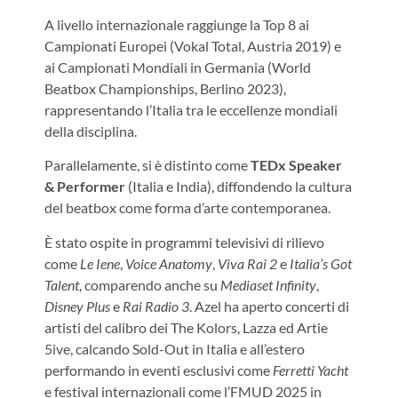
A livello internazionale raggiunge la Top 8 ai
Campionati Europei (Vokal Total, Austria 2019) e
ai Campionati Mondiali in Germania (World
Beatbox Championships, Berlino 2023),
rappresentando l’Italia tra le eccellenze mondiali
della disciplina.
Parallelamente, si è distinto come
TEDx Speaker
& Performer
(Italia e India), diffondendo la cultura
del beatbox come forma d’arte contemporanea.
È stato ospite in programmi televisivi di rilievo
come
Le Iene
,
Voice Anatomy
,
Viva Rai 2
e
Italia’s Got
Talent
, comparendo anche su
Mediaset Infinity
,
Disney Plus
e
Rai Radio 3
.
Azel ha aperto concerti di
artisti del calibro dei The Kolors, Lazza ed Artie
5ive, calcando Sold-Out in Italia e all’estero
performando in eventi esclusivi come
Ferretti Yacht
e festival internazionali come l’FMUD 2025 in