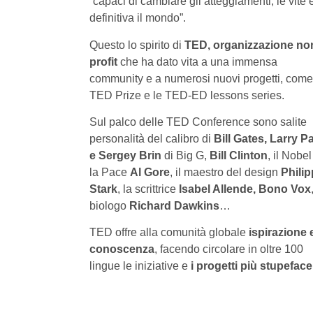
“capaci di cambiare gli atteggiamenti, le vite e
definitiva il mondo”.
Questo lo spirito di
TED, organizzazione no
profit
che ha dato vita a una immensa
community e a numerosi nuovi progetti, come 
TED Prize e le TED-ED lessons series.
Sul palco delle TED Conference sono salite
personalità del calibro di
Bill Gates, Larry P
e Sergey Brin
di Big G,
Bill Clinton
, il Nobel
la Pace
Al Gore
, il maestro del design
Philip
Stark
, la scrittrice
Isabel Allende, Bono Vox
biologo
Richard Dawkins
…
TED offre alla comunità globale
ispirazione 
conoscenza
, facendo circolare in oltre 100
lingue le iniziative e
i progetti più stupeface