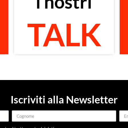
i nostri
di TEDxCesena
Guarda i Talk dei protagonisti
TALK
Talks
TEDxCesena
Iscriviti alla Newsletter