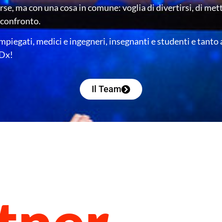
e, ma con una cosa in comune: voglia di divertirsi, di metter
 confronto.
mpiegati, medici e ingegneri, insegnanti e studenti e tanto a
EDx!
Il Team
tner