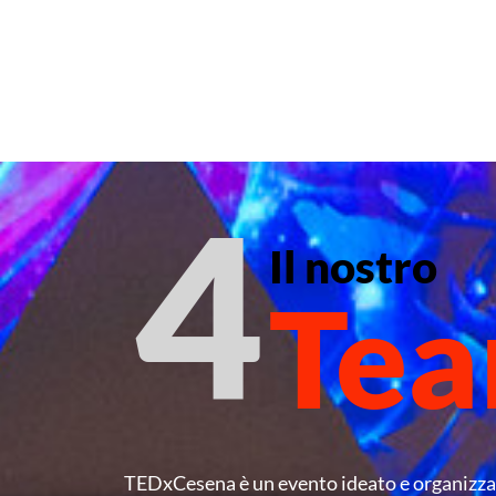
4
Il nostro
Te
TEDxCesena è un evento ideato e organizzat