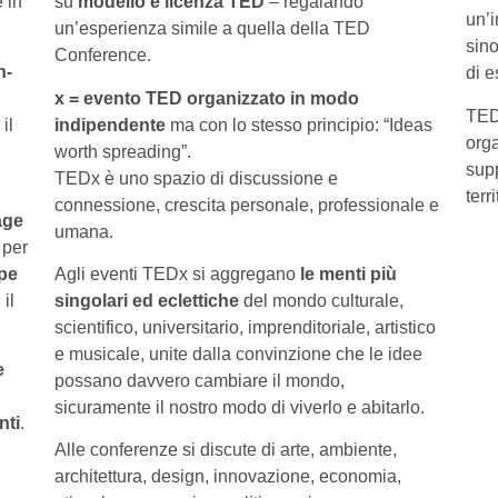
 in
su
modello e licenza TED
– regalando
un’
un’esperienza simile a quella della TED
sino
Conference.
n-
di e
x = evento TED organizzato in modo
TED
il
indipendente
ma con lo stesso principio: “Ideas
orga
worth spreading”.
supp
TEDx è uno spazio di discussione e
terri
connessione, crescita personale, professionale e
age
umana.
 per
pe
Agli eventi TEDx si aggregano
le menti più
, il
singolari ed eclettiche
del mondo culturale,
scientifico, universitario, imprenditoriale, artistico
e musicale, unite dalla convinzione che le idee
e
possano davvero cambiare il mondo,
sicuramente il nostro modo di viverlo e abitarlo.
nti
.
Alle conferenze si discute di arte, ambiente,
architettura, design, innovazione, economia,