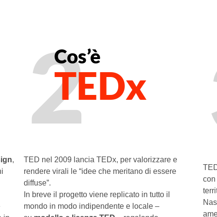
2
Cos’è
TEDx
ign
,
TED nel 2009 lancia TEDx, per valorizzare e
TED
i
rendere virali le “idee che meritano di essere
con 
diffuse”.
terr
In breve il progetto viene replicato in tutto il
Nas
e
mondo in modo indipendente e locale –
amer