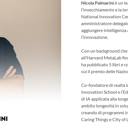
Nicola Palmarini
è un le
l’invecchiamento e la lo
National Innovation Cen
amministratore delegato 
aggiungere intelligenza 
l’innovazione.
Con un background che 
all’Harvard MetaLab fi
ha pubblicato 5 libri e c
cui il premio delle Nazi
Co-fondatore di realtà 
Innovation School e l’E
di IA applicata alla long
ambito longevità in solu
creando di programmi inn
Caring Things e City of 